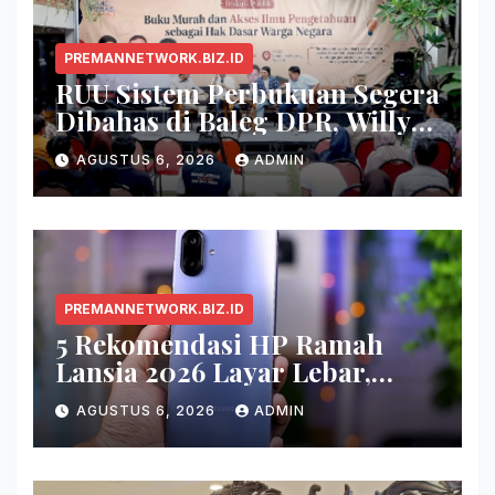
PREMANNETWORK.BIZ.ID
RUU Sistem Perbukuan Segera
Dibahas di Baleg DPR, Willy
Aditya: Buku Itu Makanan
AGUSTUS 6, 2026
ADMIN
Otak
PREMANNETWORK.BIZ.ID
5 Rekomendasi HP Ramah
Lansia 2026 Layar Lebar,
Menu Simpel, dan Baterai
AGUSTUS 6, 2026
ADMIN
Awet