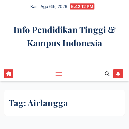
Skip
Kam. Agu 6th, 2026
5:42:13 PM
to
content
Info Pendidikan Tinggi &
Kampus Indonesia
premannetwork.biz.id
Tag:
Airlangga