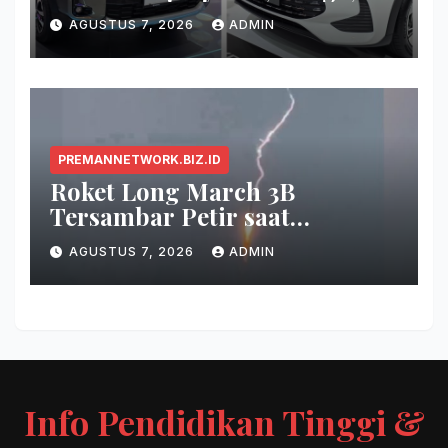
Fitur, dan Seberapa Irit?
AGUSTUS 7, 2026
ADMIN
PREMANNETWORK.BIZ.ID
Roket Long March 3B
Tersambar Petir saat
Meluncur, Misi Tetap Berhasil
AGUSTUS 7, 2026
ADMIN
Info Pendidikan Tinggi &