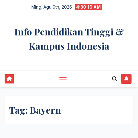
Skip
Ming. Agu 9th, 2026
4:30:17 AM
to
content
Info Pendidikan Tinggi &
Kampus Indonesia
premannetwork.biz.id
Tag:
Bayern