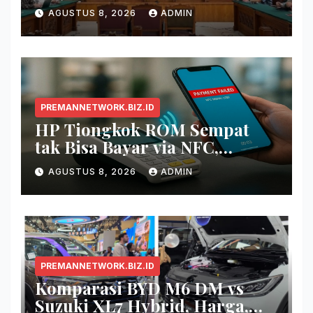
Balik Pembagian Tambahan
AGUSTUS 8, 2026
ADMIN
Kuota Haji 2024
PREMANNETWORK.BIZ.ID
HP Tiongkok ROM Sempat
tak Bisa Bayar via NFC,
Google Wallet Disorot
AGUSTUS 8, 2026
ADMIN
PREMANNETWORK.BIZ.ID
Komparasi BYD M6 DM vs
Suzuki XL7 Hybrid, Harga,