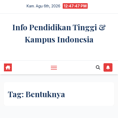
Skip
Kam. Agu 6th, 2026
12:47:47 PM
to
content
Info Pendidikan Tinggi &
Kampus Indonesia
premannetwork.biz.id
Tag:
Bentuknya