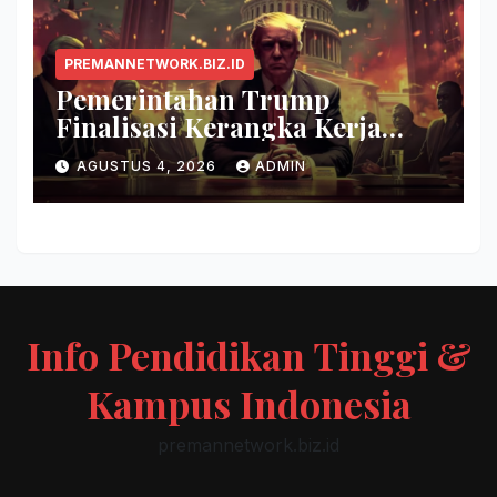
PREMANNETWORK.BIZ.ID
Pemerintahan Trump
Finalisasi Kerangka Kerja
Evaluasi Model AI Baru
AGUSTUS 4, 2026
ADMIN
Info Pendidikan Tinggi &
Kampus Indonesia
premannetwork.biz.id