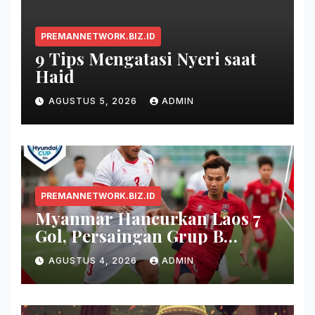
PREMANNETWORK.BIZ.ID
9 Tips Mengatasi Nyeri saat
Haid
AGUSTUS 5, 2026
ADMIN
PREMANNETWORK.BIZ.ID
Myanmar Hancurkan Laos 7
Gol, Persaingan Grup B
Memanas!
AGUSTUS 4, 2026
ADMIN