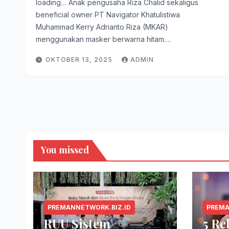
loading… Anak pengusaha Riza Chalid sekaligus
beneficial owner PT Navigator Khatulistiwa
Muhammad Kerry Adrianto Riza (MKAR)
menggunakan masker berwarna hitam.…
OKTOBER 13, 2025
ADMIN
You missed
PREMANNETWORK.BIZ.ID
PREMA
RUU Sistem
5 R