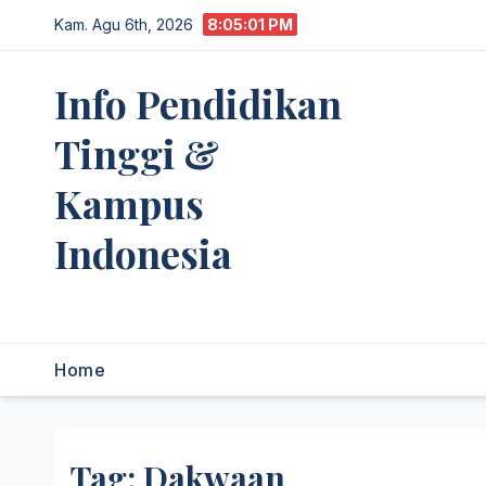
Skip
Kam. Agu 6th, 2026
8:05:01 PM
to
content
Info Pendidikan
Tinggi &
Kampus
Indonesia
premannetwork.biz.id
Home
Tag:
Dakwaan