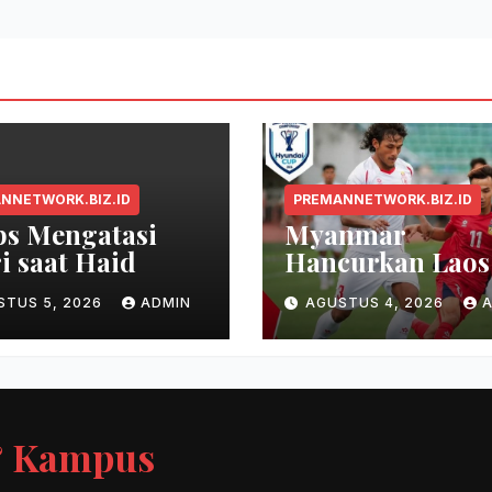
NNETWORK.BIZ.ID
PREMANNETWORK.BIZ.ID
ps Mengatasi
Myanmar
i saat Haid
Hancurkan Laos
Gol, Persaingan
STUS 5, 2026
ADMIN
AGUSTUS 4, 2026
Grup B Memanas
 & Kampus