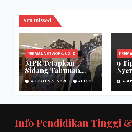
You missed
PREMANNETWORK.BIZ.ID
PREMA
MPR Tetapkan
9 Ti
Sidang Tahunan
Nyer
Digelar 14 Agustus
AGUSTUS 5, 2026
ADMIN
AGU
2026
Info Pendidikan Tinggi