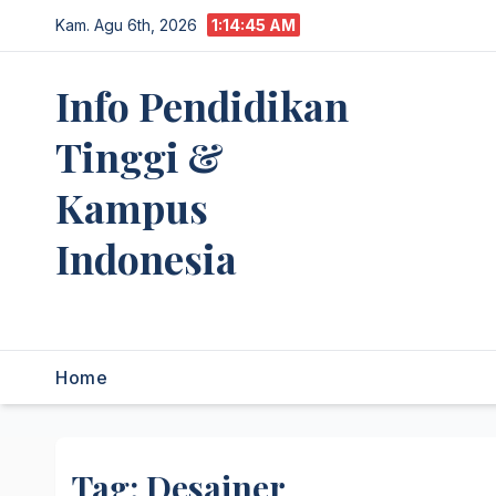
Skip
Kam. Agu 6th, 2026
1:14:45 AM
to
content
Info Pendidikan
Tinggi &
Kampus
Indonesia
premannetwork.biz.id
Home
Tag:
Desainer