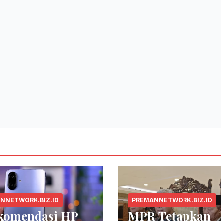
NNETWORK.BIZ.ID
PREMANNETWORK.BIZ.ID
ekomendasi HP
MPR Tetapkan