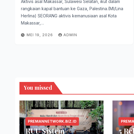
Aktivis asal Makassar, Sulawesi Selatan, ikut dalam
rangkaian kapal bantuan ke Gaza, Palestina.(MI/Lina
Herlina) SEORANG aktivis kemanusiaan asal Kota
Makassar,…
MEI 19, 2026
ADMIN
You missed
PREMANNETWORK.BIZ.ID
PREMA
RUU Sistem
5 R