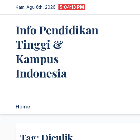
Skip
Kam. Agu 6th, 2026
5:04:13 PM
to
content
Info Pendidikan
Tinggi &
Kampus
Indonesia
premannetwork.biz.id
Home
Tag:
Diculik