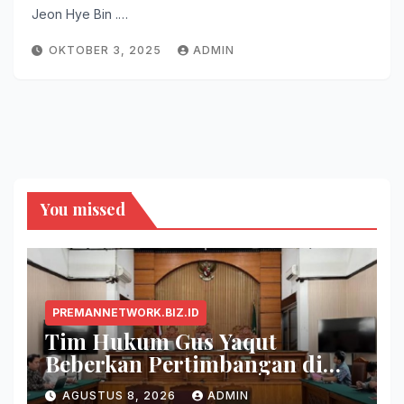
Jeon Hye Bin .…
OKTOBER 3, 2025
ADMIN
You missed
PREMANNETWORK.BIZ.ID
Tim Hukum Gus Yaqut
Beberkan Pertimbangan di
Balik Pembagian Tambahan
AGUSTUS 8, 2026
ADMIN