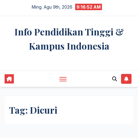
Skip
Ming. Agu 9th, 2026
9:16:52 AM
to
content
Info Pendidikan Tinggi &
Kampus Indonesia
premannetwork.biz.id
Tag:
Dicuri