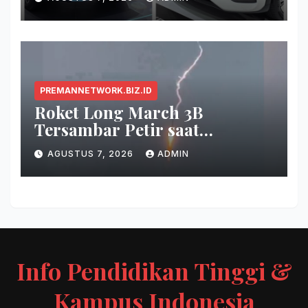
PREMANNETWORK.BIZ.ID
Roket Long March 3B
Tersambar Petir saat
Meluncur, Misi Tetap Berhasil
AGUSTUS 7, 2026
ADMIN
Info Pendidikan Tinggi &
Kampus Indonesia