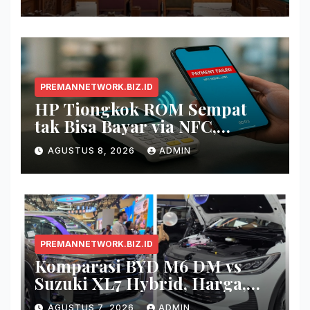
Kuota Haji 2024
PREMANNETWORK.BIZ.ID
HP Tiongkok ROM Sempat
tak Bisa Bayar via NFC,
Google Wallet Disorot
AGUSTUS 8, 2026
ADMIN
PREMANNETWORK.BIZ.ID
Komparasi BYD M6 DM vs
Suzuki XL7 Hybrid, Harga,
Fitur, dan Seberapa Irit?
AGUSTUS 7, 2026
ADMIN