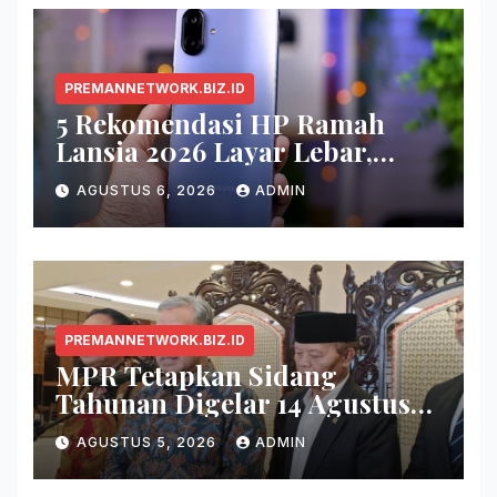
PREMANNETWORK.BIZ.ID
5 Rekomendasi HP Ramah
Lansia 2026 Layar Lebar,
Menu Simpel, dan Baterai
AGUSTUS 6, 2026
ADMIN
Awet
PREMANNETWORK.BIZ.ID
MPR Tetapkan Sidang
Tahunan Digelar 14 Agustus
2026
AGUSTUS 5, 2026
ADMIN