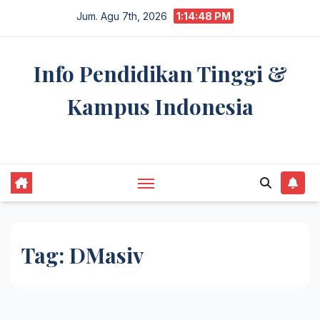
Skip
Jum. Agu 7th, 2026
1:14:48 PM
to
content
Info Pendidikan Tinggi &
Kampus Indonesia
premannetwork.biz.id
Tag:
DMasiv