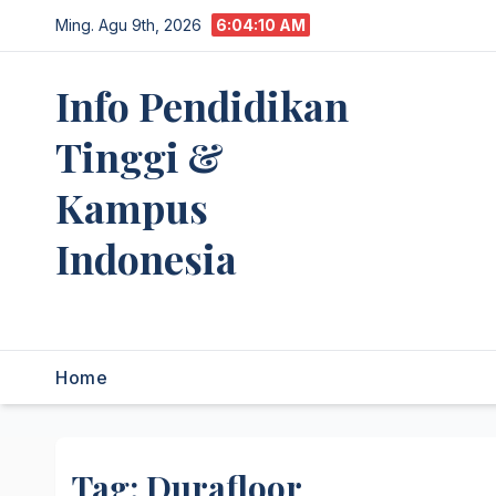
Skip
Ming. Agu 9th, 2026
6:04:11 AM
to
content
Info Pendidikan
Tinggi &
Kampus
Indonesia
premannetwork.biz.id
Home
Tag:
Durafloor