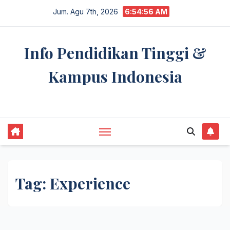
Skip
Jum. Agu 7th, 2026
6:54:56 AM
to
content
Info Pendidikan Tinggi &
Kampus Indonesia
premannetwork.biz.id
Tag:
Experience