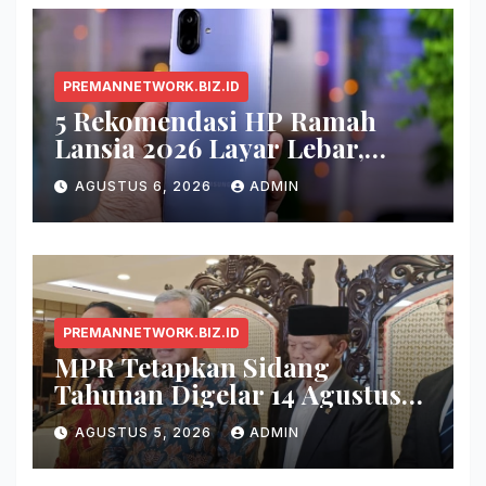
PREMANNETWORK.BIZ.ID
5 Rekomendasi HP Ramah
Lansia 2026 Layar Lebar,
Menu Simpel, dan Baterai
AGUSTUS 6, 2026
ADMIN
Awet
PREMANNETWORK.BIZ.ID
MPR Tetapkan Sidang
Tahunan Digelar 14 Agustus
2026
AGUSTUS 5, 2026
ADMIN