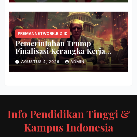
PREMANNETWORK.BIZ.ID
Pemerintahan Trump
Finalisasi Kerangka Kerja
Evaluasi Model AI Baru
AGUSTUS 4, 2026
ADMIN
Info Pendidikan Tinggi &
Kampus Indonesia