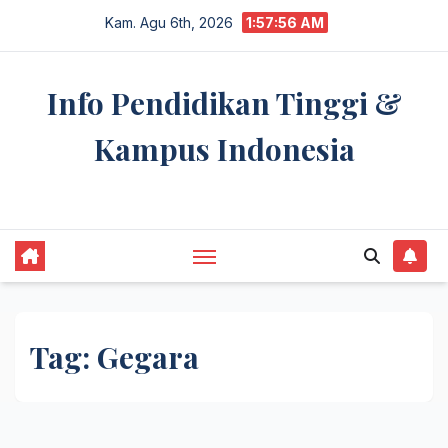
Skip
Kam. Agu 6th, 2026
1:57:56 AM
to
content
Info Pendidikan Tinggi &
Kampus Indonesia
premannetwork.biz.id
Tag:
Gegara