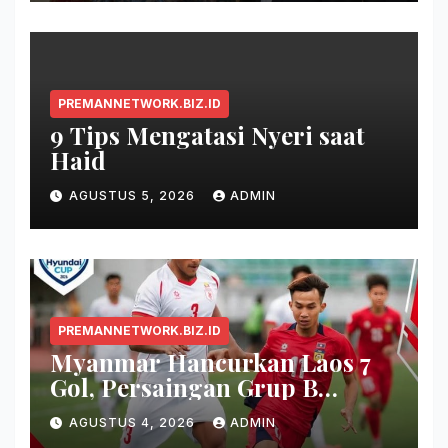
PREMANNETWORK.BIZ.ID
9 Tips Mengatasi Nyeri saat
Haid
AGUSTUS 5, 2026
ADMIN
PREMANNETWORK.BIZ.ID
Myanmar Hancurkan Laos 7
Gol, Persaingan Grup B
Memanas!
AGUSTUS 4, 2026
ADMIN