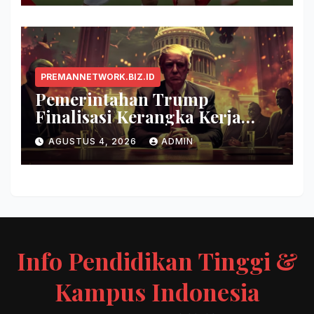
PREMANNETWORK.BIZ.ID
Pemerintahan Trump
Finalisasi Kerangka Kerja
Evaluasi Model AI Baru
AGUSTUS 4, 2026
ADMIN
Info Pendidikan Tinggi &
Kampus Indonesia