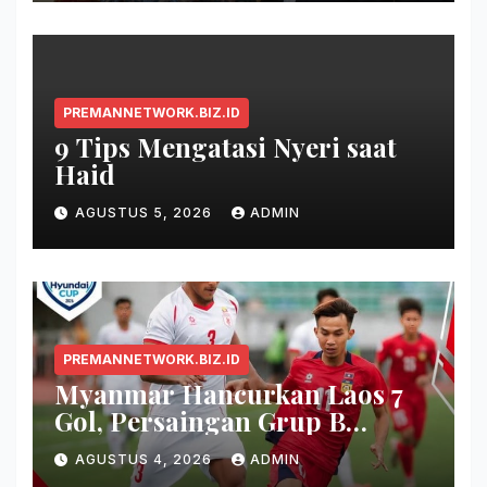
PREMANNETWORK.BIZ.ID
9 Tips Mengatasi Nyeri saat
Haid
AGUSTUS 5, 2026
ADMIN
PREMANNETWORK.BIZ.ID
Myanmar Hancurkan Laos 7
Gol, Persaingan Grup B
Memanas!
AGUSTUS 4, 2026
ADMIN