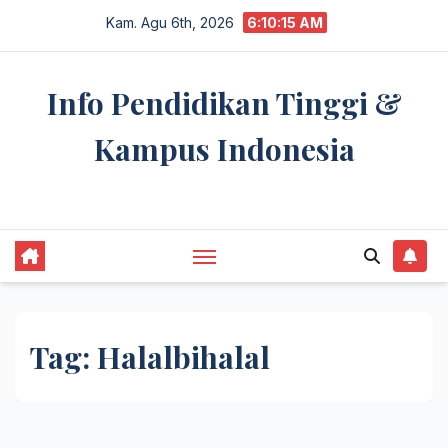
Skip
Kam. Agu 6th, 2026
6:10:15 AM
to
content
Info Pendidikan Tinggi &
Kampus Indonesia
premannetwork.biz.id
Tag:
Halalbihalal