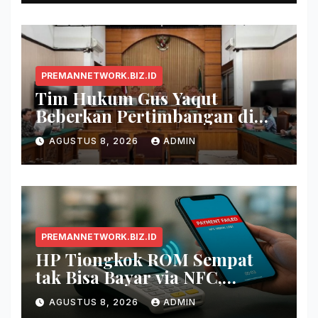
PREMANNETWORK.BIZ.ID
Tim Hukum Gus Yaqut
Beberkan Pertimbangan di
Balik Pembagian Tambahan
AGUSTUS 8, 2026
ADMIN
Kuota Haji 2024
PREMANNETWORK.BIZ.ID
HP Tiongkok ROM Sempat
tak Bisa Bayar via NFC,
Google Wallet Disorot
AGUSTUS 8, 2026
ADMIN