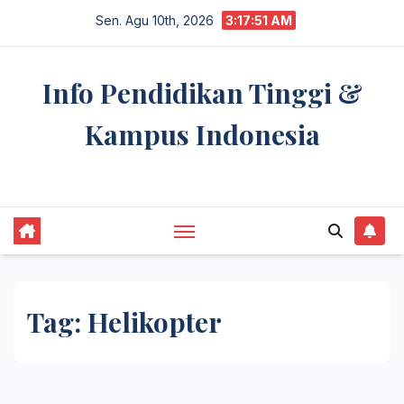
Skip
Sen. Agu 10th, 2026
3:17:51 AM
to
content
Info Pendidikan Tinggi &
Kampus Indonesia
premannetwork.biz.id
Tag:
Helikopter