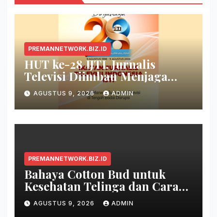
PREMANNETWORK.BIZ.ID
HUT ke-28 IJTI, Jurnalis
Televisi Diimbau Menjaga
Marwah di Tengah Badai
AGUSTUS 9, 2026
ADMIN
Disrupsi
PREMANNETWORK.BIZ.ID
Bahaya Cotton Bud untuk
Kesehatan Telinga dan Cara
Membersihkan yang Benar
AGUSTUS 9, 2026
ADMIN