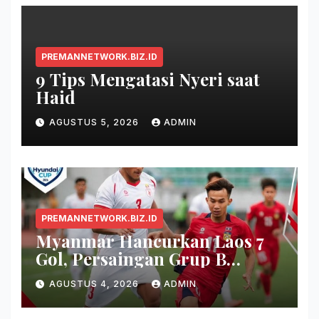
PREMANNETWORK.BIZ.ID
9 Tips Mengatasi Nyeri saat
Haid
AGUSTUS 5, 2026
ADMIN
PREMANNETWORK.BIZ.ID
Myanmar Hancurkan Laos 7
Gol, Persaingan Grup B
Memanas!
AGUSTUS 4, 2026
ADMIN