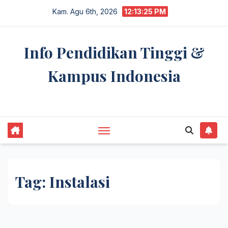
Skip
Kam. Agu 6th, 2026
12:13:25 PM
to
content
Info Pendidikan Tinggi &
Kampus Indonesia
premannetwork.biz.id
Tag:
Instalasi