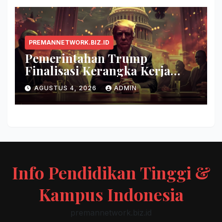
PREMANNETWORK.BIZ.ID
Pemerintahan Trump
Finalisasi Kerangka Kerja
Evaluasi Model AI Baru
AGUSTUS 4, 2026
ADMIN
Info Pendidikan Tinggi &
Kampus Indonesia
premannetwork.biz.id