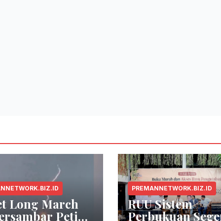
NNETWORK.BIZ.ID
PREMANNETWORK.BIZ.ID
et Long March
RUU Sistem
ersambar Petir
Perbukuan Sege