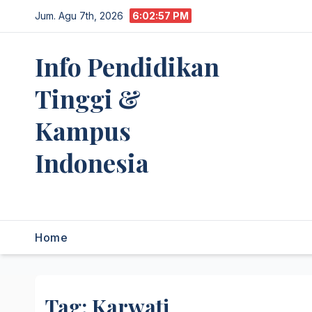
Skip
Jum. Agu 7th, 2026
6:02:57 PM
to
content
Info Pendidikan
Tinggi &
Kampus
Indonesia
premannetwork.biz.id
Home
Tag:
Karwati