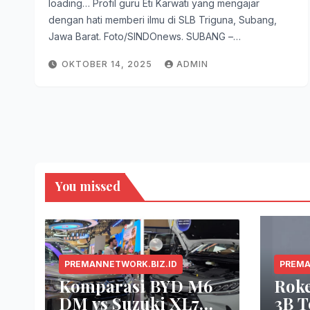
loading… Profil guru Eti Karwati yang mengajar
dengan hati memberi ilmu di SLB Triguna, Subang,
Jawa Barat. Foto/SINDOnews. SUBANG –…
OKTOBER 14, 2025
ADMIN
You missed
PREMANNETWORK.BIZ.ID
PREMA
Komparasi BYD M6
Rok
DM vs Suzuki XL7
3B T