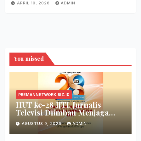
APRIL 10, 2026
ADMIN
You missed
PREMANNETWORK.BIZ.ID
HUT ke-28 IJTI, Jurnalis
Televisi Diimbau Menjaga
Marwah di Tengah Badai
AGUSTUS 9, 2026
ADMIN
Disrupsi