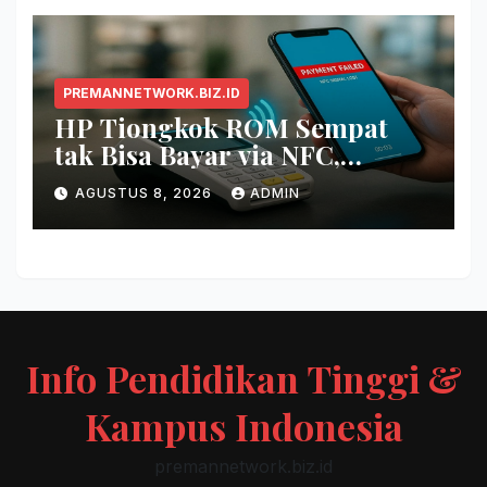
PREMANNETWORK.BIZ.ID
HP Tiongkok ROM Sempat
tak Bisa Bayar via NFC,
Google Wallet Disorot
AGUSTUS 8, 2026
ADMIN
Info Pendidikan Tinggi &
Kampus Indonesia
premannetwork.biz.id