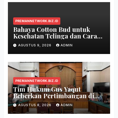
PREMANNETWORK.BIZ.ID
Bahaya Cotton Bud untuk
Kesehatan Telinga dan Cara
Membersihkan yang Benar
AGUSTUS 9, 2026
ADMIN
PREMANNETWORK.BIZ.ID
Tim Hukum Gus Yaqut
Beberkan Pertimbangan di
Balik Pembagian Tambahan
AGUSTUS 8, 2026
ADMIN
Kuota Haji 2024