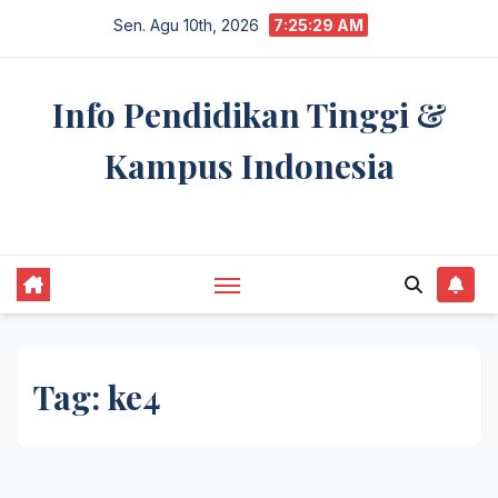
Skip
Sen. Agu 10th, 2026
7:25:30 AM
to
content
Info Pendidikan Tinggi &
Kampus Indonesia
premannetwork.biz.id
Tag:
ke4