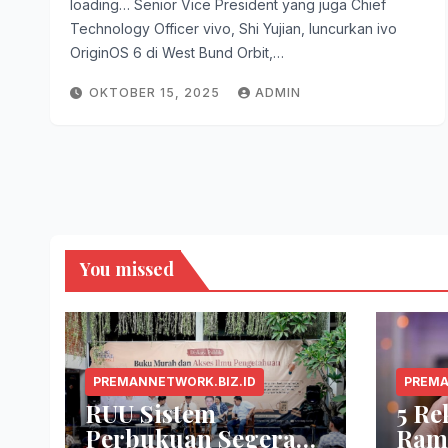
loading… Senior Vice President yang juga Chief
Technology Officer vivo, Shi Yujian, luncurkan ivo
OriginOS 6 di West Bund Orbit,…
OKTOBER 15, 2025
ADMIN
You missed
PREMANNETWORK.BIZ.ID
PREMA
RUU Sistem
5 R
Perbukuan Segera
Ram