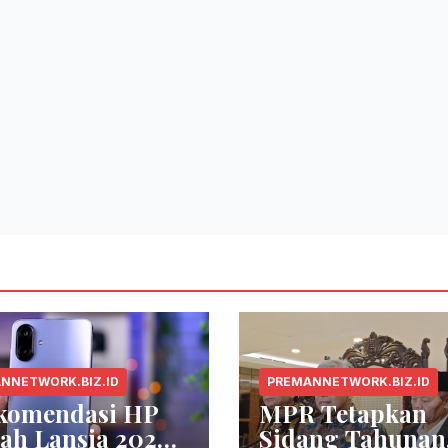
NNETWORK.BIZ.ID
PREMANNETWORK.BIZ.ID
ekomendasi HP
MPR Tetapkan
ah Lansia 2026
Sidang Tahunan