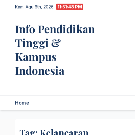
Skip
Kam. Agu 6th, 2026
11:51:48 PM
to
content
Info Pendidikan
Tinggi &
Kampus
Indonesia
premannetwork.biz.id
Home
Tag:
Kelancaran