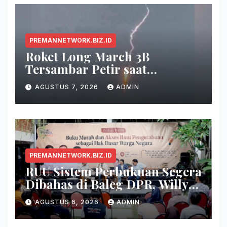
PREMANNETWORK.BIZ.ID
Roket Long March 3B
Tersambar Petir saat
Meluncur, Misi Tetap Berhasil
AGUSTUS 7, 2026
ADMIN
PREMANNETWORK.BIZ.ID
RUU Sistem Perbukuan Segera
Dibahas di Baleg DPR, Willy
Aditya: Buku Itu Makanan
AGUSTUS 6, 2026
ADMIN
Otak