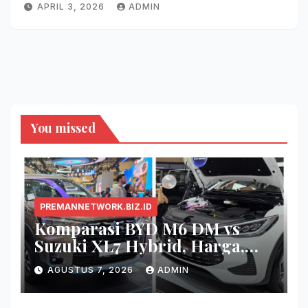
APRIL 3, 2026
ADMIN
You missed
PREMANNETWORK.BIZ.ID
Komparasi BYD M6 DM vs
Suzuki XL7 Hybrid, Harga,
Fitur, dan Seberapa Irit?
AGUSTUS 7, 2026
ADMIN