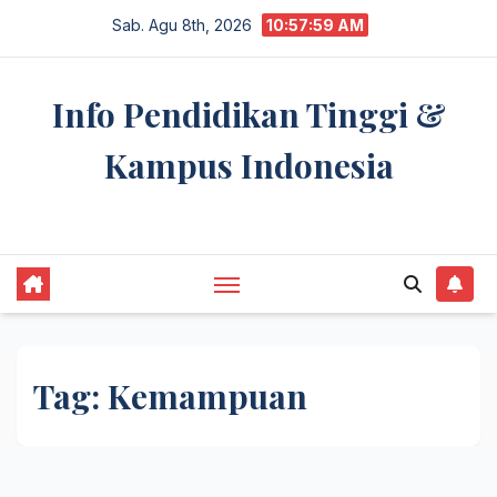
Skip
Sab. Agu 8th, 2026
10:57:59 AM
to
content
Info Pendidikan Tinggi &
Kampus Indonesia
premannetwork.biz.id
Tag:
Kemampuan