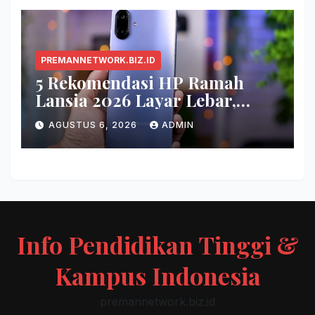
PREMANNETWORK.BIZ.ID
5 Rekomendasi HP Ramah
Lansia 2026 Layar Lebar,
Menu Simpel, dan Baterai
AGUSTUS 6, 2026
ADMIN
Awet
Info Pendidikan Tinggi &
Kampus Indonesia
premannetwork.biz.id