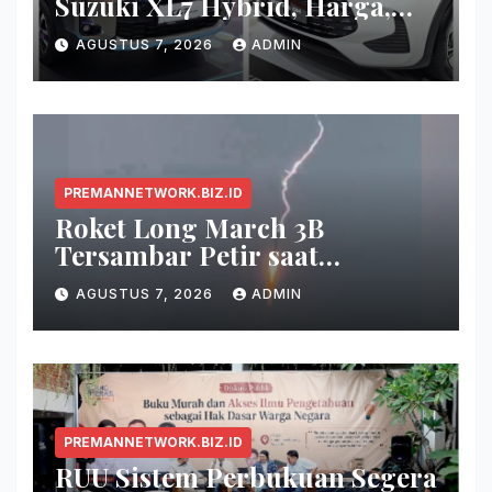
Suzuki XL7 Hybrid, Harga,
Fitur, dan Seberapa Irit?
AGUSTUS 7, 2026
ADMIN
PREMANNETWORK.BIZ.ID
Roket Long March 3B
Tersambar Petir saat
Meluncur, Misi Tetap Berhasil
AGUSTUS 7, 2026
ADMIN
PREMANNETWORK.BIZ.ID
RUU Sistem Perbukuan Segera