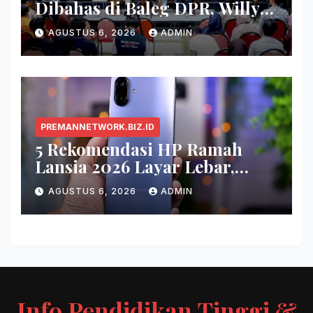
Dibahas di Baleg DPR, Willy
Aditya: Buku Itu Makanan
AGUSTUS 6, 2026
ADMIN
Otak
PREMANNETWORK.BIZ.ID
5 Rekomendasi HP Ramah
Lansia 2026 Layar Lebar,
Menu Simpel, dan Baterai
AGUSTUS 6, 2026
ADMIN
Awet
Info Pendidikan Tinggi &