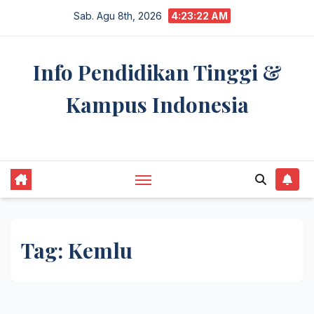
Skip
Sab. Agu 8th, 2026
4:23:22 AM
to
content
Info Pendidikan Tinggi &
Kampus Indonesia
premannetwork.biz.id
Tag:
Kemlu