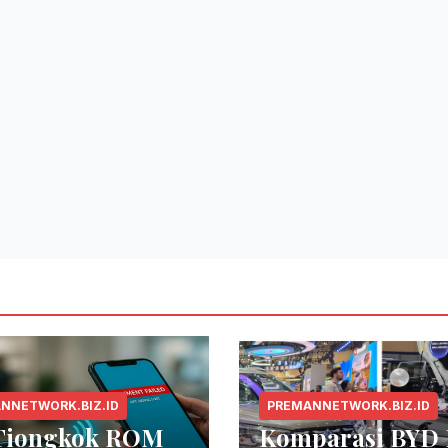
NNETWORK.BIZ.ID
PREMANNETWORK.BIZ.ID
Tiongkok ROM
Komparasi BYD