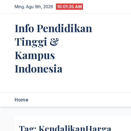
Skip
Ming. Agu 9th, 2026
10:01:36 AM
to
content
Info Pendidikan
Tinggi &
Kampus
Indonesia
premannetwork.biz.id
Home
Tag:
KendalikanHarga