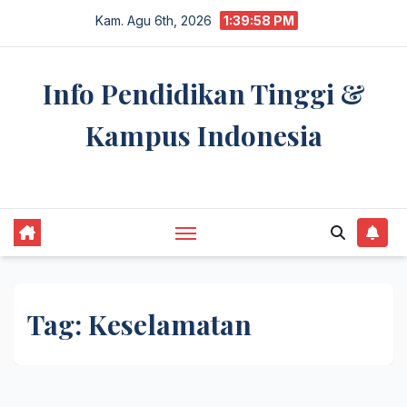
Skip
Kam. Agu 6th, 2026
1:39:59 PM
to
content
Info Pendidikan Tinggi &
Kampus Indonesia
premannetwork.biz.id
Tag:
Keselamatan