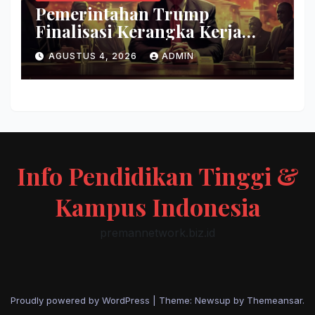
Pemerintahan Trump
Finalisasi Kerangka Kerja
Evaluasi Model AI Baru
AGUSTUS 4, 2026
ADMIN
Info Pendidikan Tinggi &
Kampus Indonesia
premannetwork.biz.id
Proudly powered by WordPress
|
Theme: Newsup by
Themeansar
.