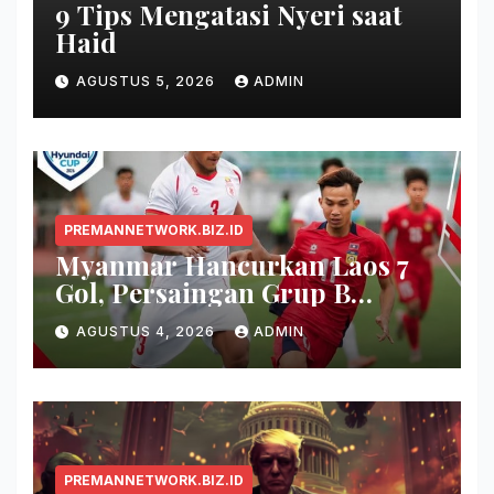
9 Tips Mengatasi Nyeri saat
Haid
AGUSTUS 5, 2026
ADMIN
PREMANNETWORK.BIZ.ID
Myanmar Hancurkan Laos 7
Gol, Persaingan Grup B
Memanas!
AGUSTUS 4, 2026
ADMIN
PREMANNETWORK.BIZ.ID