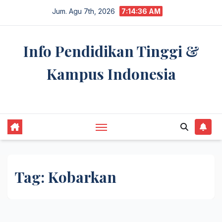
Skip
Jum. Agu 7th, 2026
7:14:36 AM
to
content
Info Pendidikan Tinggi &
Kampus Indonesia
premannetwork.biz.id
Tag:
Kobarkan