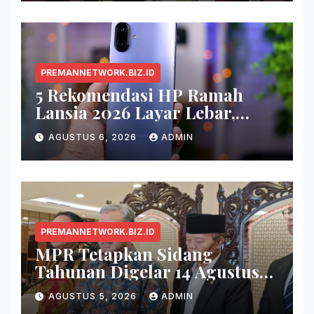
PREMANNETWORK.BIZ.ID
5 Rekomendasi HP Ramah
Lansia 2026 Layar Lebar,
Menu Simpel, dan Baterai
AGUSTUS 6, 2026
ADMIN
Awet
PREMANNETWORK.BIZ.ID
MPR Tetapkan Sidang
Tahunan Digelar 14 Agustus
2026
AGUSTUS 5, 2026
ADMIN