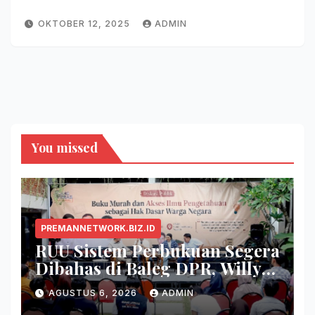
OKTOBER 12, 2025
ADMIN
You missed
PREMANNETWORK.BIZ.ID
RUU Sistem Perbukuan Segera
Dibahas di Baleg DPR, Willy
Aditya: Buku Itu Makanan
AGUSTUS 6, 2026
ADMIN
Otak