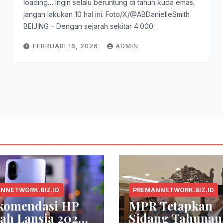
loading… Ingin selalu beruntung di tahun kuda emas,
jangan lakukan 10 hal ini. Foto/X/@ABDanielleSmith
BEIJING – Dengan sejarah sekitar 4.000…
FEBRUARI 16, 2026
ADMIN
NNETWORK.BIZ.ID
PREMANNETWORK.BIZ.ID
ekomendasi HP
MPR Tetapkan
ah Lansia 2026
Sidang Tahunan