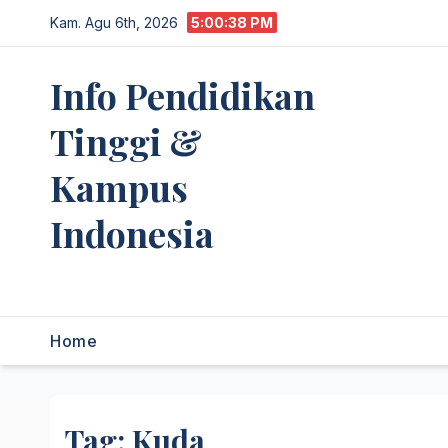
Skip
Kam. Agu 6th, 2026
5:00:38 PM
to
content
Info Pendidikan
Tinggi &
Kampus
Indonesia
premannetwork.biz.id
Home
Tag:
Kuda