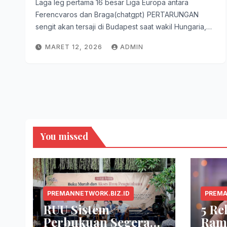
Laga leg pertama 16 besar Liga Europa antara
Ferencvaros dan Braga(chatgpt) PERTARUNGAN
sengit akan tersaji di Budapest saat wakil Hungaria,…
MARET 12, 2026
ADMIN
You missed
PREMANNETWORK.BIZ.ID
PREMA
RUU Sistem
5 R
Perbukuan Segera
Ram