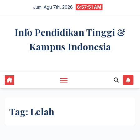
Skip
Jum. Agu 7th, 2026
6:57:51 AM
to
content
Info Pendidikan Tinggi &
Kampus Indonesia
premannetwork.biz.id
Tag:
Lelah