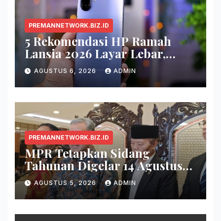
PREMANNETWORK.BIZ.ID
5 Rekomendasi HP Ramah
Lansia 2026 Layar Lebar,
Menu Simpel, dan Baterai
AGUSTUS 6, 2026
ADMIN
Awet
PREMANNETWORK.BIZ.ID
MPR Tetapkan Sidang
Tahunan Digelar 14 Agustus
2026
AGUSTUS 5, 2026
ADMIN