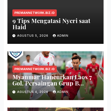
PREMANNETWORK.BIZ.ID
9 Tips Mengatasi Nyeri saat
Haid
AGUSTUS 5, 2026
ADMIN
PREMANNETWORK.BIZ.ID
Myanmar Hancurkan Laos 7
Gol, Persaingan Grup B
Memanas!
AGUSTUS 4, 2026
ADMIN