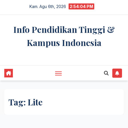
Skip
Kam. Agu 6th, 2026
2:54:05 PM
to
content
Info Pendidikan Tinggi &
Kampus Indonesia
premannetwork.biz.id
Tag:
Lite