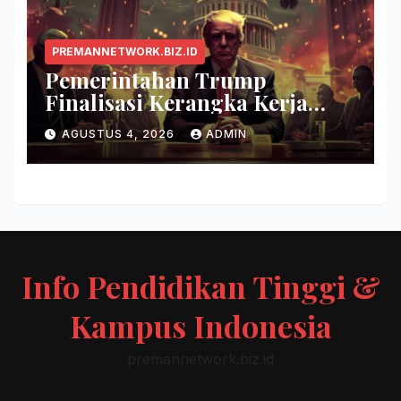
PREMANNETWORK.BIZ.ID
Pemerintahan Trump
Finalisasi Kerangka Kerja
Evaluasi Model AI Baru
AGUSTUS 4, 2026
ADMIN
Info Pendidikan Tinggi &
Kampus Indonesia
premannetwork.biz.id