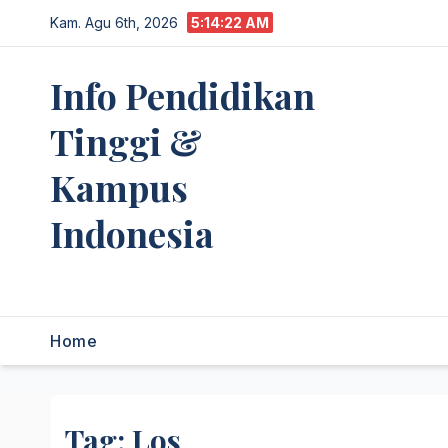
Skip
Kam. Agu 6th, 2026
5:14:22 AM
to
content
Info Pendidikan
Tinggi &
Kampus
Indonesia
premannetwork.biz.id
Home
Tag:
Los