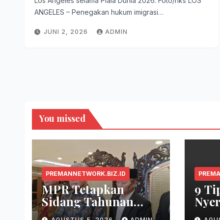
Los Angeles selama Piala Dunia 2026. Foto/hks LOS
ANGELES – Penegakan hukum imigrasi…
JUNI 2, 2026
ADMIN
You missed
PREMANNETWORK.BIZ.ID
PREMA
MPR Tetapkan
9 Ti
Sidang Tahunan
Nyer
Digelar 14 Agustus
AGUSTUS 5, 2026
ADMIN
AGU