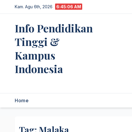
Skip
Kam. Agu 6th, 2026
6:45:06 AM
to
content
Info Pendidikan
Tinggi &
Kampus
Indonesia
premannetwork.biz.id
Home
Tag:
Malaka