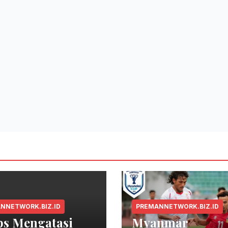
NNETWORK.BIZ.ID
PREMANNETWORK.BIZ.ID
ps Mengatasi
Myanmar