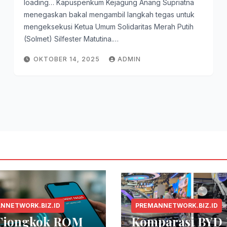
loading… Kapuspenkum Kejagung Anang Supriatna
menegaskan bakal mengambil langkah tegas untuk
mengeksekusi Ketua Umum Solidaritas Merah Putih
(Solmet) Silfester Matutina.…
OKTOBER 14, 2025
ADMIN
NNETWORK.BIZ.ID
PREMANNETWORK.BIZ.ID
Tiongkok ROM
Komparasi BYD