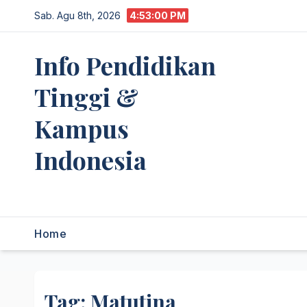
Skip
Sab. Agu 8th, 2026
4:53:00 PM
to
content
Info Pendidikan
Tinggi &
Kampus
Indonesia
premannetwork.biz.id
Home
Tag:
Matutina