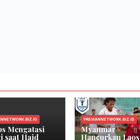
NNETWORK.BIZ.ID
PREMANNETWORK.BIZ.ID
ps Mengatasi
Myanmar
i saat Haid
Hancurkan Laos