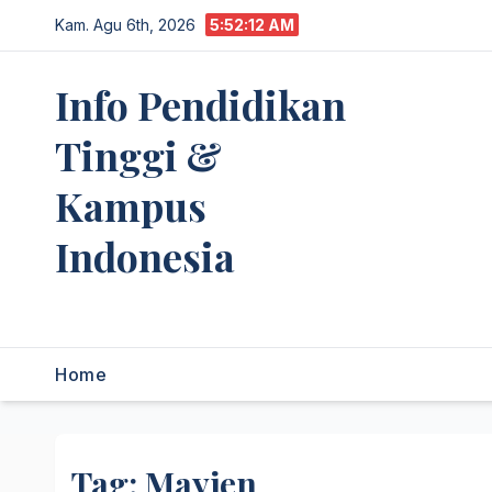
Skip
Kam. Agu 6th, 2026
5:52:12 AM
to
content
Info Pendidikan
Tinggi &
Kampus
Indonesia
premannetwork.biz.id
Home
Tag:
Mayjen