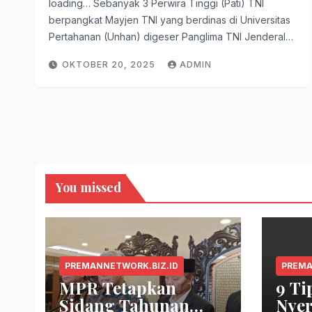
loading… Sebanyak 3 Perwira Tinggi (Pati) TNI
berpangkat Mayjen TNI yang berdinas di Universitas
Pertahanan (Unhan) digeser Panglima TNI Jenderal…
OKTOBER 20, 2025
ADMIN
You missed
PREMANNETWORK.BIZ.ID
PREMA
MPR Tetapkan
9 Ti
Sidang Tahunan
Nyer