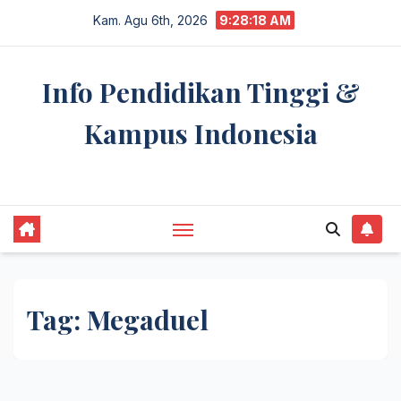
Skip
Kam. Agu 6th, 2026
9:28:18 AM
to
content
Info Pendidikan Tinggi &
Kampus Indonesia
premannetwork.biz.id
Tag:
Megaduel