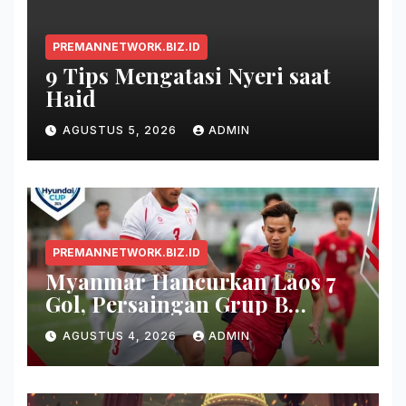
PREMANNETWORK.BIZ.ID
9 Tips Mengatasi Nyeri saat
Haid
AGUSTUS 5, 2026
ADMIN
PREMANNETWORK.BIZ.ID
Myanmar Hancurkan Laos 7
Gol, Persaingan Grup B
Memanas!
AGUSTUS 4, 2026
ADMIN