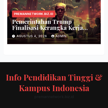
PREMANNETWORK.BIZ.ID
Pemerintahan Trump
Finalisasi Kerangka Kerja
Evaluasi Model AI Baru
AGUSTUS 4, 2026
ADMIN
Info Pendidikan Tinggi &
Kampus Indonesia
premannetwork.biz.id