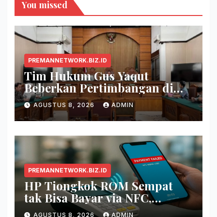
You missed
PREMANNETWORK.BIZ.ID
Tim Hukum Gus Yaqut
Beberkan Pertimbangan di
Balik Pembagian Tambahan
AGUSTUS 8, 2026
ADMIN
Kuota Haji 2024
PREMANNETWORK.BIZ.ID
HP Tiongkok ROM Sempat
tak Bisa Bayar via NFC,
Google Wallet Disorot
AGUSTUS 8, 2026
ADMIN