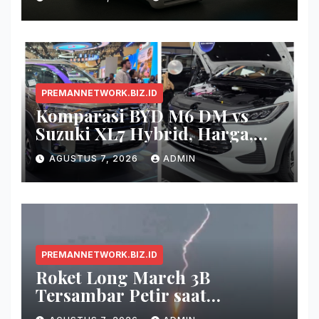
PREMANNETWORK.BIZ.ID
Komparasi BYD M6 DM vs
Suzuki XL7 Hybrid, Harga,
Fitur, dan Seberapa Irit?
AGUSTUS 7, 2026
ADMIN
PREMANNETWORK.BIZ.ID
Roket Long March 3B
Tersambar Petir saat
Meluncur, Misi Tetap Berhasil