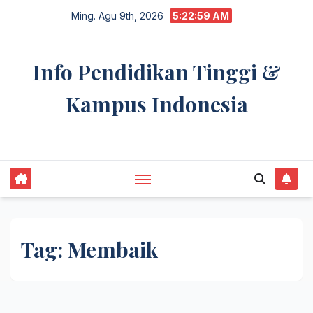
Skip
Ming. Agu 9th, 2026
5:23:00 AM
to
content
Info Pendidikan Tinggi &
Kampus Indonesia
premannetwork.biz.id
Tag:
Membaik