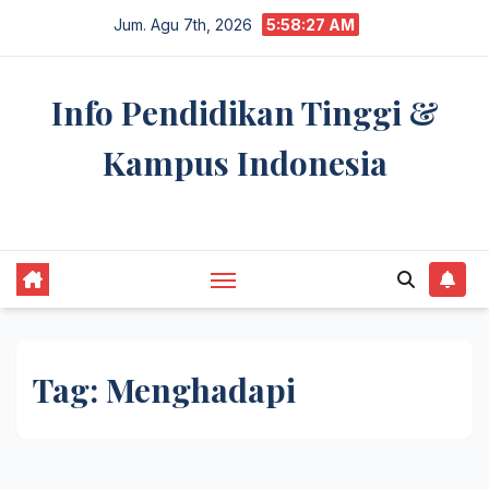
Skip
Jum. Agu 7th, 2026
5:58:27 AM
to
content
Info Pendidikan Tinggi &
Kampus Indonesia
premannetwork.biz.id
Tag:
Menghadapi