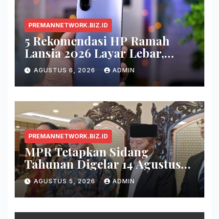
PREMANNETWORK.BIZ.ID
5 Rekomendasi HP Ramah
Lansia 2026 Layar Lebar,
Menu Simpel, dan Baterai
AGUSTUS 6, 2026
ADMIN
Awet
PREMANNETWORK.BIZ.ID
MPR Tetapkan Sidang
Tahunan Digelar 14 Agustus
2026
AGUSTUS 5, 2026
ADMIN