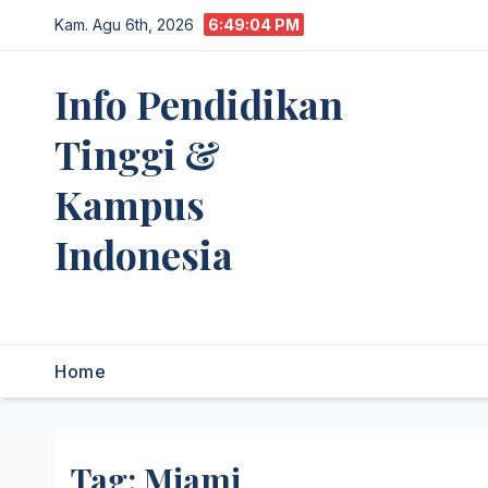
Skip
Kam. Agu 6th, 2026
6:49:04 PM
to
content
Info Pendidikan
Tinggi &
Kampus
Indonesia
premannetwork.biz.id
Home
Tag:
Miami