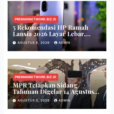
PREMANNETWORK.BIZ.ID
5 Rekomendasi HP Ramah
Lansia 2026 Layar Lebar,
Menu Simpel, dan Baterai
AGUSTUS 6, 2026
ADMIN
Awet
PREMANNETWORK.BIZ.ID
MPR Tetapkan Sidang
Tahunan Digelar 14 Agustus
2026
AGUSTUS 5, 2026
ADMIN