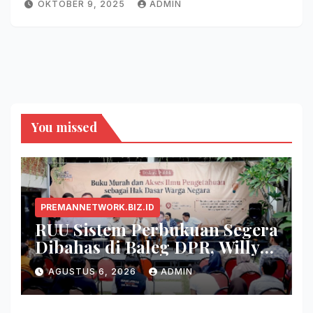
OKTOBER 9, 2025
ADMIN
You missed
PREMANNETWORK.BIZ.ID
RUU Sistem Perbukuan Segera
Dibahas di Baleg DPR, Willy
Aditya: Buku Itu Makanan
AGUSTUS 6, 2026
ADMIN
Otak