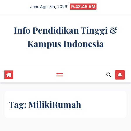
Skip
Jum. Agu 7th, 2026
9:43:45 AM
to
content
Info Pendidikan Tinggi &
Kampus Indonesia
premannetwork.biz.id
Tag:
MilikiRumah