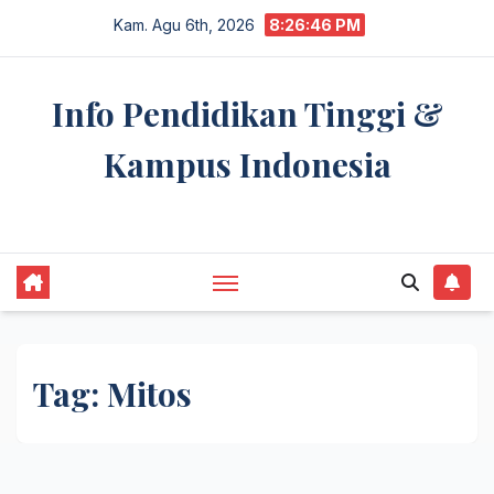
Skip
Kam. Agu 6th, 2026
8:26:46 PM
to
content
Info Pendidikan Tinggi &
Kampus Indonesia
premannetwork.biz.id
Tag:
Mitos