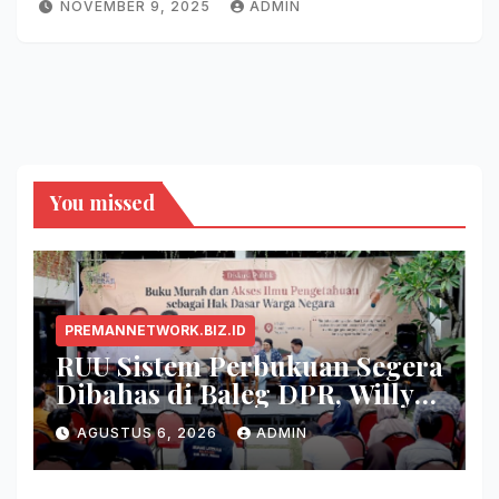
NOVEMBER 9, 2025
ADMIN
You missed
PREMANNETWORK.BIZ.ID
RUU Sistem Perbukuan Segera
Dibahas di Baleg DPR, Willy
Aditya: Buku Itu Makanan
AGUSTUS 6, 2026
ADMIN
Otak