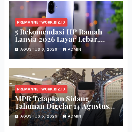
PREMANNETWORK.BIZ.ID
5 Rekomendasi HP Ramah
Lansia 2026 Layar Lebar,
Menu Simpel, dan Baterai
AGUSTUS 6, 2026
ADMIN
Awet
PREMANNETWORK.BIZ.ID
MPR Tetapkan Sidang
Tahunan Digelar 14 Agustus
2026
AGUSTUS 5, 2026
ADMIN