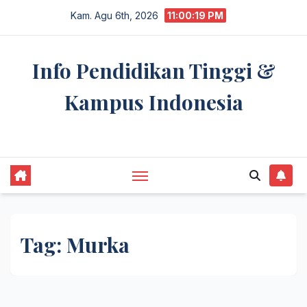
Skip
Kam. Agu 6th, 2026
11:00:19 PM
to
content
Info Pendidikan Tinggi &
Kampus Indonesia
premannetwork.biz.id
Tag:
Murka