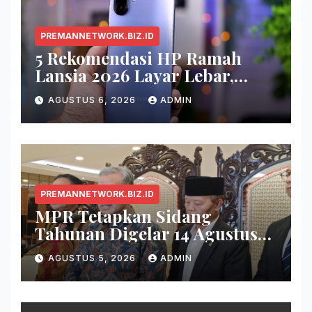
PREMANNETWORK.BIZ.ID
5 Rekomendasi HP Ramah
Lansia 2026 Layar Lebar,
Menu Simpel, dan Baterai
AGUSTUS 6, 2026
ADMIN
Awet
PREMANNETWORK.BIZ.ID
MPR Tetapkan Sidang
Tahunan Digelar 14 Agustus
2026
AGUSTUS 5, 2026
ADMIN