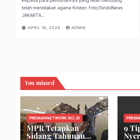
kepada para pemfitnahnya yang telah menuding
telah menistakan agama Kristen. Foto/SindoNews
JAKARTA…
APRIL 18, 2026
ADMIN
You missed
PREMANNETWORK.BIZ.ID
PREMA
MPR Tetapkan
9 Ti
Sidang Tahunan
Nyer