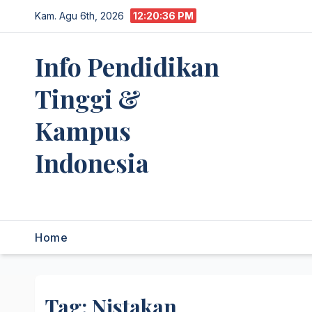
Skip
Kam. Agu 6th, 2026
12:20:37 PM
to
content
Info Pendidikan
Tinggi &
Kampus
Indonesia
premannetwork.biz.id
Home
Tag:
Nistakan