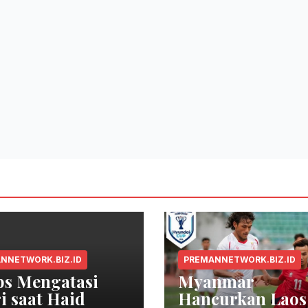
NNETWORK.BIZ.ID
PREMANNETWORK.BIZ.ID
ps Mengatasi
Myanmar
i saat Haid
Hancurkan Laos