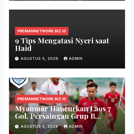
PREMANNETWORK.BIZ.ID
9 Tips Mengatasi Nyeri saat
Haid
AGUSTUS 5, 2026
ADMIN
PREMANNETWORK.BIZ.ID
Myanmar Hancurkan Laos 7
Gol, Persaingan Grup B
Memanas!
AGUSTUS 4, 2026
ADMIN