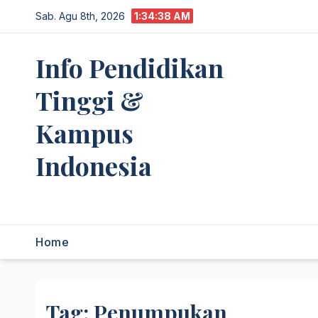
Skip
Sab. Agu 8th, 2026
1:34:38 AM
to
content
Info Pendidikan
Tinggi &
Kampus
Indonesia
premannetwork.biz.id
Home
Tag:
Penumpukan