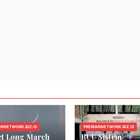
NNETWORK.BIZ.ID
PREMANNETWORK.BIZ.ID
et Long March
RUU Sistem