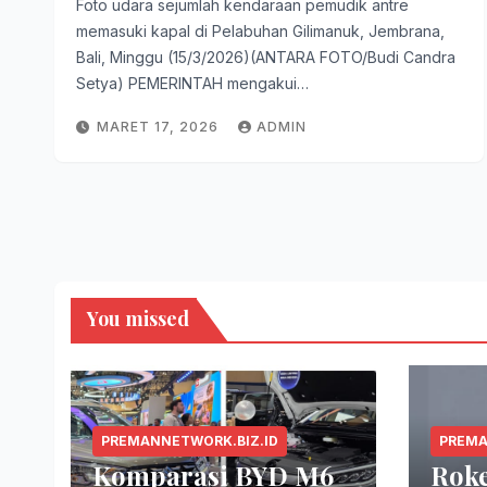
Foto udara sejumlah kendaraan pemudik antre
memasuki kapal di Pelabuhan Gilimanuk, Jembrana,
Bali, Minggu (15/3/2026)(ANTARA FOTO/Budi Candra
Setya) PEMERINTAH mengakui…
MARET 17, 2026
ADMIN
You missed
PREMANNETWORK.BIZ.ID
PREMA
Komparasi BYD M6
Rok