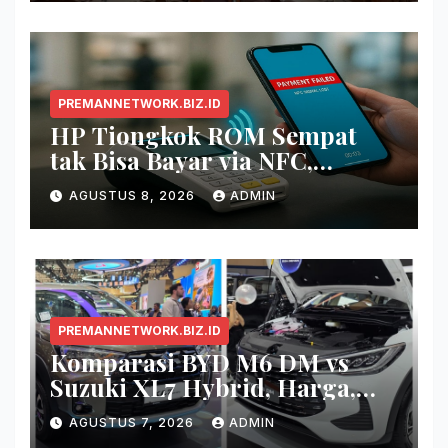
PREMANNETWORK.BIZ.ID
HP Tiongkok ROM Sempat
tak Bisa Bayar via NFC,
Google Wallet Disorot
AGUSTUS 8, 2026
ADMIN
PREMANNETWORK.BIZ.ID
Komparasi BYD M6 DM vs
Suzuki XL7 Hybrid, Harga,
Fitur, dan Seberapa Irit?
AGUSTUS 7, 2026
ADMIN