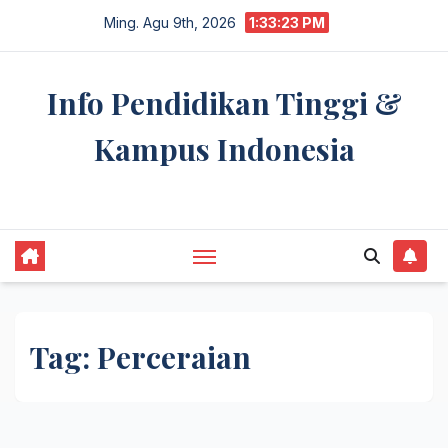
Skip
Ming. Agu 9th, 2026
1:33:23 PM
to
content
Info Pendidikan Tinggi &
Kampus Indonesia
premannetwork.biz.id
Tag:
Perceraian