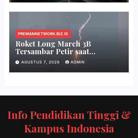
PREMANNETWORK.BIZ.ID
Roket Long March 3B
Tersambar Petir saat
Meluncur, Misi Tetap Berhasil
AGUSTUS 7, 2026
ADMIN
Info Pendidikan Tinggi &
Kampus Indonesia