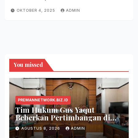
OKTOBER 4, 2025
ADMIN
You missed
PREMANNETWORK.BIZ.ID
Tim Hukum Gus Yaqut
Beberkan Pertimbangan di
Balik Pembagian Tambahan
AGUSTUS 8, 2026
ADMIN
Kuota Haji 2024