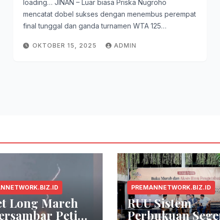
loading… JINAN – Luar biasa Priska Nugroho
mencatat dobel sukses dengan menembus perempat
final tunggal dan ganda turnamen WTA 125…
OKTOBER 15, 2025
ADMIN
NNETWORK.BIZ.ID
PREMANNETWORK.BIZ.ID
et Long March
RUU Sistem
ersambar Petir
Perbukuan Sege