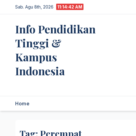
Skip
Sab. Agu 8th, 2026
11:14:42 AM
to
content
Info Pendidikan
Tinggi &
Kampus
Indonesia
premannetwork.biz.id
Home
Tag:
Perempat