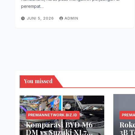
perempat…
JUNI 5, 2026
ADMIN
You missed
PREMANNETWORK.BIZ.ID
PREMA
Komparasi BYD M6
Rok
DM vs Suzuki XL7
3B T