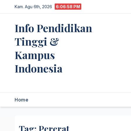
Skip
Kam. Agu 6th, 2026
6:06:58 PM
to
content
Info Pendidikan
Tinggi &
Kampus
Indonesia
premannetwork.biz.id
Home
Tag:
Pererat