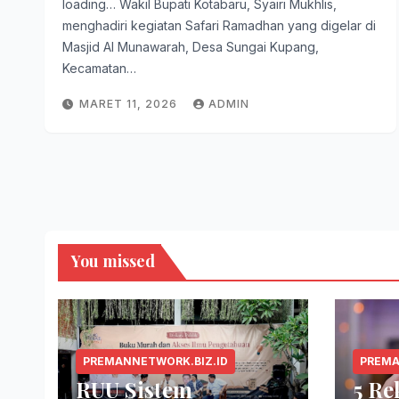
loading… Wakil Bupati Kotabaru, Syairi Mukhlis,
menghadiri kegiatan Safari Ramadhan yang digelar di
Masjid Al Munawarah, Desa Sungai Kupang,
Kecamatan…
MARET 11, 2026
ADMIN
You missed
PREMANNETWORK.BIZ.ID
PREMA
RUU Sistem
5 R