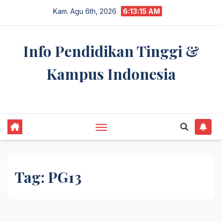
Skip
Kam. Agu 6th, 2026
6:13:15 AM
to
content
Info Pendidikan Tinggi &
Kampus Indonesia
premannetwork.biz.id
Tag:
PG13