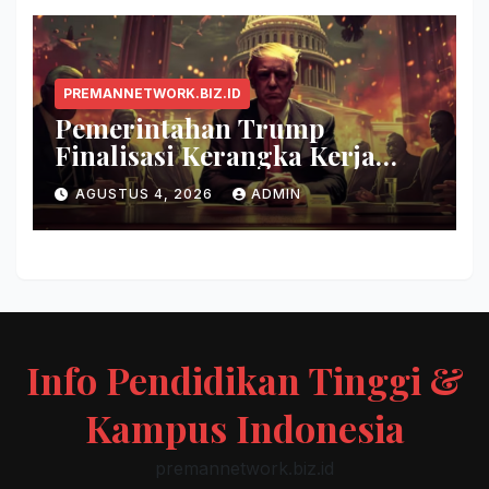
PREMANNETWORK.BIZ.ID
Pemerintahan Trump
Finalisasi Kerangka Kerja
Evaluasi Model AI Baru
AGUSTUS 4, 2026
ADMIN
Info Pendidikan Tinggi &
Kampus Indonesia
premannetwork.biz.id