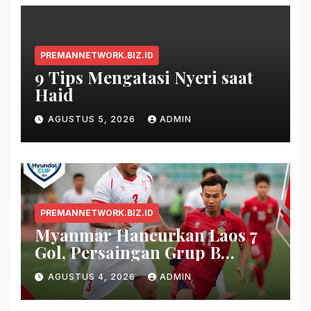
PREMANNETWORK.BIZ.ID
9 Tips Mengatasi Nyeri saat
Haid
AGUSTUS 5, 2026
ADMIN
PREMANNETWORK.BIZ.ID
Myanmar Hancurkan Laos 7
Gol, Persaingan Grup B
Memanas!
AGUSTUS 4, 2026
ADMIN