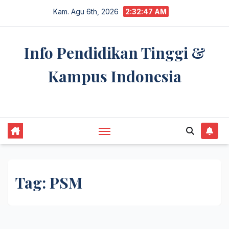
Skip
Kam. Agu 6th, 2026
2:32:47 AM
to
content
Info Pendidikan Tinggi &
Kampus Indonesia
premannetwork.biz.id
Tag:
PSM