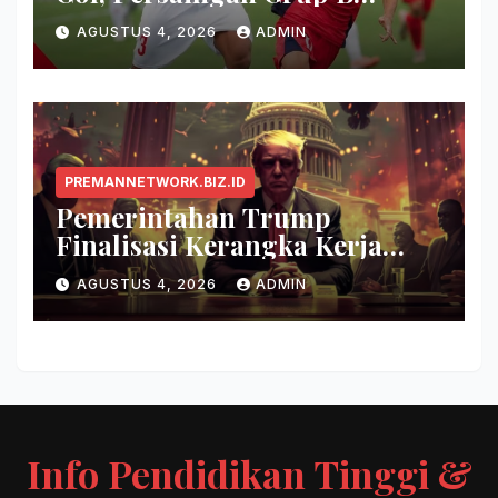
Memanas!
AGUSTUS 4, 2026
ADMIN
PREMANNETWORK.BIZ.ID
Pemerintahan Trump
Finalisasi Kerangka Kerja
Evaluasi Model AI Baru
AGUSTUS 4, 2026
ADMIN
Info Pendidikan Tinggi &