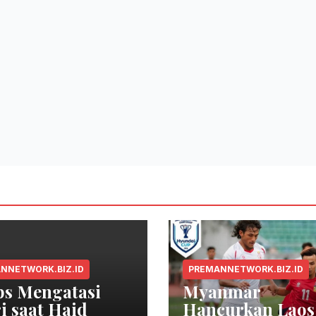
NNETWORK.BIZ.ID
PREMANNETWORK.BIZ.ID
ps Mengatasi
Myanmar
i saat Haid
Hancurkan Laos