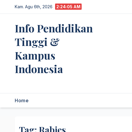
Skip
Kam. Agu 6th, 2026
2:24:06 AM
to
content
Info Pendidikan
Tinggi &
Kampus
Indonesia
premannetwork.biz.id
Home
Tag:
Rabies