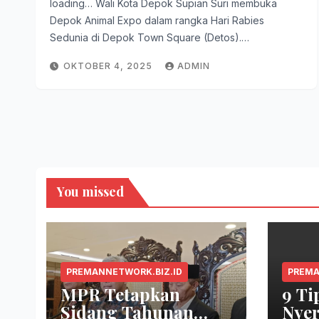
loading… Wali Kota Depok Supian Suri membuka
Depok Animal Expo dalam rangka Hari Rabies
Sedunia di Depok Town Square (Detos).…
OKTOBER 4, 2025
ADMIN
You missed
PREMANNETWORK.BIZ.ID
PREMA
MPR Tetapkan
9 Ti
Sidang Tahunan
Nyer