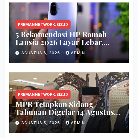
PREMANNETWORK.BIZ.ID
5 Rekomendasi HP Ramah
Lansia 2026 Layar Lebar,
Menu Simpel, dan Baterai
AGUSTUS 6, 2026
ADMIN
Awet
PREMANNETWORK.BIZ.ID
MPR Tetapkan Sidang
Tahunan Digelar 14 Agustus
2026
AGUSTUS 5, 2026
ADMIN