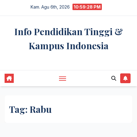
Skip
Kam. Agu 6th, 2026
10:59:28 PM
to
content
Info Pendidikan Tinggi &
Kampus Indonesia
premannetwork.biz.id
Tag:
Rabu