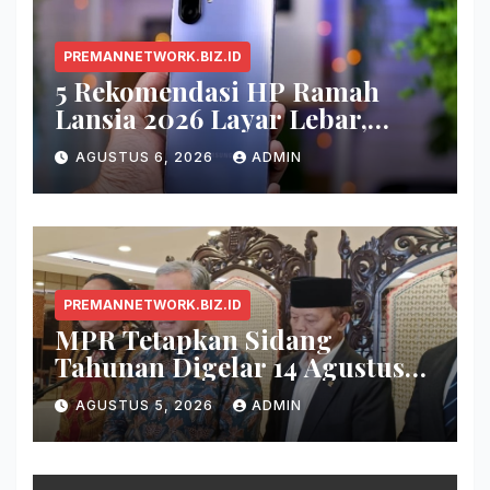
PREMANNETWORK.BIZ.ID
5 Rekomendasi HP Ramah
Lansia 2026 Layar Lebar,
Menu Simpel, dan Baterai
AGUSTUS 6, 2026
ADMIN
Awet
PREMANNETWORK.BIZ.ID
MPR Tetapkan Sidang
Tahunan Digelar 14 Agustus
2026
AGUSTUS 5, 2026
ADMIN