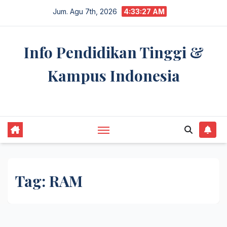
Skip
Jum. Agu 7th, 2026
4:33:27 AM
to
content
Info Pendidikan Tinggi &
Kampus Indonesia
premannetwork.biz.id
Tag:
RAM