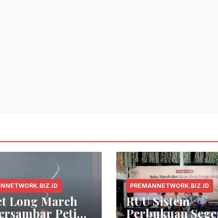
NNETWORK.BIZ.ID
PREMANNETWORK.BIZ.ID
et Long March
RUU Sistem
ersambar Petir
Perbukuan Sege