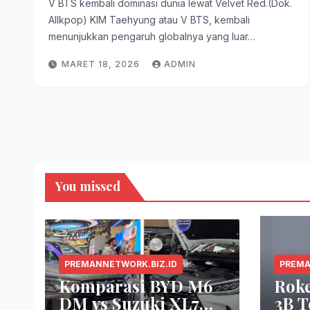
V BTS kembali dominasi dunia lewat Velvet Red.(Dok.
Allkpop) KIM Taehyung atau V BTS, kembali
menunjukkan pengaruh globalnya yang luar…
MARET 18, 2026
ADMIN
You missed
PREMANNETWORK.BIZ.ID
PREMA
Komparasi BYD M6
Rok
DM vs Suzuki XL7
3B T