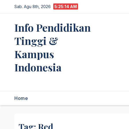
Skip
Sab. Agu 8th, 2026
5:25:15 AM
to
content
Info Pendidikan
Tinggi &
Kampus
Indonesia
premannetwork.biz.id
Home
Tag:
Red