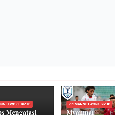
NNETWORK.BIZ.ID
PREMANNETWORK.BIZ.ID
ps Mengatasi
Myanmar