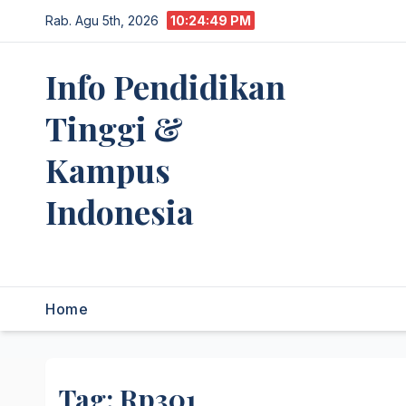
Skip
Rab. Agu 5th, 2026
10:24:49 PM
to
content
Info Pendidikan
Tinggi &
Kampus
Indonesia
premannetwork.biz.id
Home
Tag:
Rp301