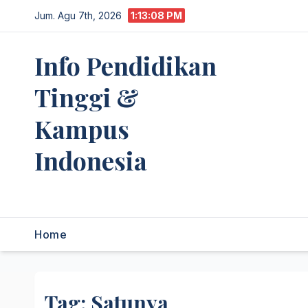
Skip
Jum. Agu 7th, 2026
1:13:09 PM
to
content
Info Pendidikan
Tinggi &
Kampus
Indonesia
premannetwork.biz.id
Home
Tag:
Satunya