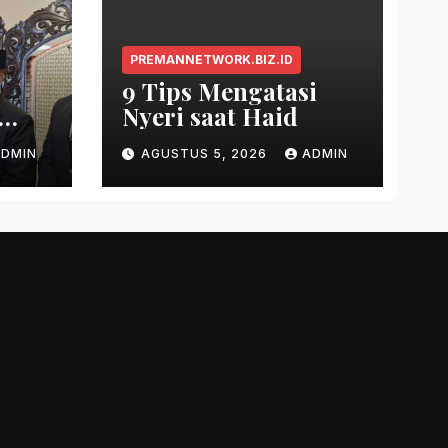
PREMANNETWORK.BIZ.ID
9 Tips Mengatasi
Nyeri saat Haid
tus
ADMIN
AGUSTUS 5, 2026
ADMIN