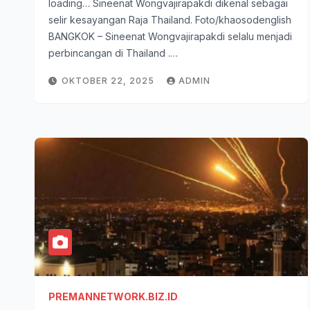
loading… Sineenat Wongvajirapakdi dikenal sebagai
selir kesayangan Raja Thailand. Foto/khaosodenglish
BANGKOK – Sineenat Wongvajirapakdi selalu menjadi
perbincangan di Thailand .…
OKTOBER 22, 2025
ADMIN
PREMANNETWORK.BIZ.ID