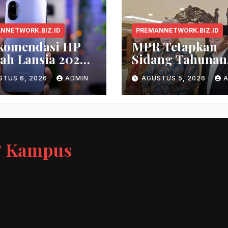
NNETWORK.BIZ.ID
PREMANNETWORK.BIZ.ID
ekomendasi HP
MPR Tetapkan
ah Lansia 2026
Sidang Tahunan
r Lebar, Menu
Digelar 14 Agus
STUS 6, 2026
ADMIN
AGUSTUS 5, 2026
el, dan Baterai
2026
t
 & Kampus